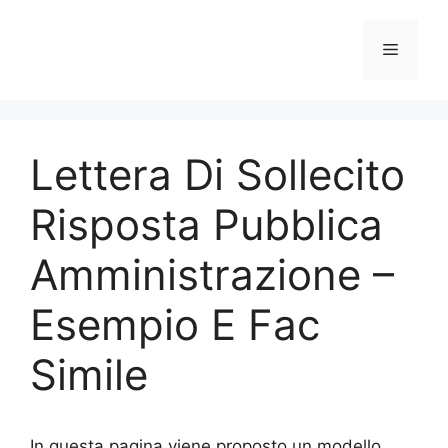
Vai
al
Menu
contenuto
Lettera Di Sollecito
Risposta Pubblica
Amministrazione –
Esempio E Fac
Simile
In questa pagina viene proposto un modello