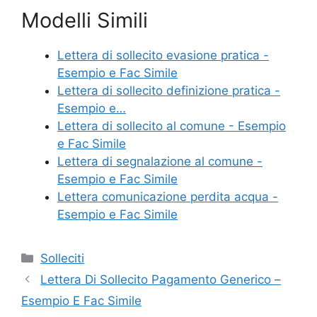
a
w
nt
m
o
Modelli Simili
c
itt
er
ai
n
e
er
e
l
di
Lettera di sollecito evasione pratica -
b
st
vi
Esempio e Fac Simile
o
di
Lettera di sollecito definizione pratica -
Esempio e…
o
Lettera di sollecito al comune - Esempio
k
e Fac Simile
Lettera di segnalazione al comune -
Esempio e Fac Simile
Lettera comunicazione perdita acqua -
Esempio e Fac Simile
Categorie
Solleciti
Lettera Di Sollecito Pagamento Generico –
Esempio E Fac Simile