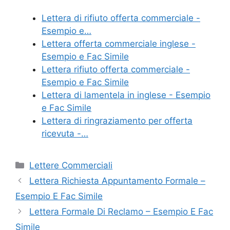
e
er
e
l
di
Lettera di rifiuto offerta commerciale -
b
st
vi
Esempio e…
o
di
Lettera offerta commerciale inglese -
Esempio e Fac Simile
o
Lettera rifiuto offerta commerciale -
k
Esempio e Fac Simile
Lettera di lamentela in inglese - Esempio
e Fac Simile
Lettera di ringraziamento per offerta
ricevuta -…
Categorie
Lettere Commerciali
Lettera Richiesta Appuntamento Formale –
Esempio E Fac Simile
Lettera Formale Di Reclamo – Esempio E Fac
Simile