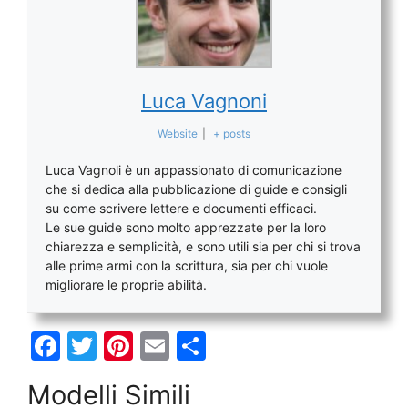
Luca Vagnoni
Website
|
+ posts
Luca Vagnoli è un appassionato di comunicazione
che si dedica alla pubblicazione di guide e consigli
su come scrivere lettere e documenti efficaci.
Le sue guide sono molto apprezzate per la loro
chiarezza e semplicità, e sono utili sia per chi si trova
alle prime armi con la scrittura, sia per chi vuole
migliorare le proprie abilità.
F
T
Pi
E
C
a
w
nt
m
o
Modelli Simili
c
itt
er
ai
n