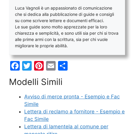
Luca Vagnoli è un appassionato di comunicazione
che si dedica alla pubblicazione di guide e consigli
su come scrivere lettere e documenti efficaci.
Le sue guide sono molto apprezzate per la loro
chiarezza e semplicità, e sono utili sia per chi si trova
alle prime armi con la scrittura, sia per chi vuole
migliorare le proprie abilità.
F
T
Pi
E
C
a
w
nt
m
o
Modelli Simili
c
itt
er
ai
n
e
er
e
l
di
Avviso di merce pronta - Esempio e Fac
b
st
vi
Simile
o
di
Lettera di reclamo a fornitore - Esempio e
Fac Simile
o
Lettera di lamentela al comune per
k