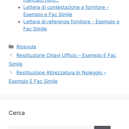
mancato ritiro…
Lettera di contestazione a fornitore -
Esempio e Fac Simile
Lettera di referenze fornitore - Esempio e
Fac Simile
Categorie
Ricevute
Restituzione Chiavi Ufficio – Esempio E Fac
Simile
Restituzione Attrezzatura In Noleggio –
Esempio E Fac Simile
Cerca