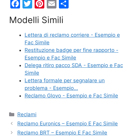
F
T
Pi
E
C
a
w
nt
m
o
Modelli Simili
c
itt
er
ai
n
e
er
e
l
di
Lettera di reclamo corriere - Esempio e
b
st
vi
Fac Simile
o
di
Restituzione badge per fine rapporto​ -
Esempio e Fac Simile
o
Delega ritiro pacco SDA - Esempio e Fac
k
Simile
Lettera formale per segnalare un
problema - Esempio…
Reclamo Glovo - Esempio e Fac Simile
Categorie
Reclami
Reclamo Euronics – Esempio E Fac Simile
Reclamo BRT – Esempio E Fac Simile