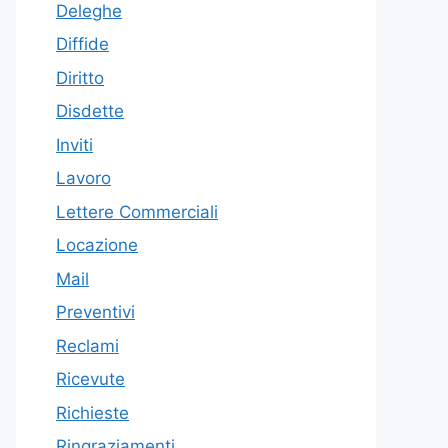
Deleghe
Diffide
Diritto
Disdette
Inviti
Lavoro
Lettere Commerciali
Locazione
Mail
Preventivi
Reclami
Ricevute
Richieste
Ringraziamenti