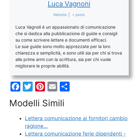
Luca Vagnoni
Website
|
+ posts
Luca Vagnoli è un appassionato di comunicazione
che si dedica alla pubblicazione di guide e consigli
su come scrivere lettere e documenti efficaci.
Le sue guide sono molto apprezzate per la loro
chiarezza e semplicità, e sono utili sia per chi si trova
alle prime armi con la scrittura, sia per chi vuole
migliorare le proprie abilità.
F
T
Pi
E
C
a
w
nt
m
o
Modelli Simili
c
itt
er
ai
n
e
er
e
l
di
Lettera comunicazione ai fornitori cambio
b
st
vi
ragione…
o
di
Lettera comunicazione ferie dipendenti -