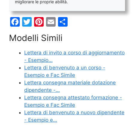
migliorare le proprie abilità.
F
T
Pi
E
C
a
w
nt
m
o
Modelli Simili
c
itt
er
ai
n
e
er
e
l
di
Lettera di invito a corso di aggiornamento
b
st
vi
- Esempio…
o
di
Lettera di benvenuto a un corso -
Esempio e Fac Simile
o
Lettera consegna materiale dotazione
k
dipendente -…
Lettera consegna attestato formazione -
Esempio e Fac Simile
Lettera di benvenuto a nuovo dipendente
- Esempio e…