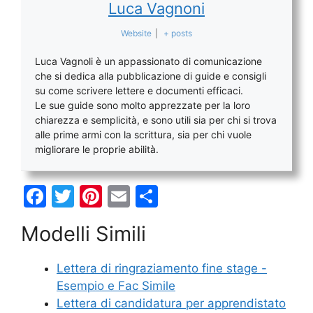
Luca Vagnoni
Website
|
+ posts
Luca Vagnoli è un appassionato di comunicazione
che si dedica alla pubblicazione di guide e consigli
su come scrivere lettere e documenti efficaci.
Le sue guide sono molto apprezzate per la loro
chiarezza e semplicità, e sono utili sia per chi si trova
alle prime armi con la scrittura, sia per chi vuole
migliorare le proprie abilità.
F
T
Pi
E
C
a
w
nt
m
o
Modelli Simili
c
itt
er
ai
n
e
er
e
l
di
Lettera di ringraziamento fine stage -
b
st
vi
Esempio e Fac Simile
o
di
Lettera di candidatura per apprendistato