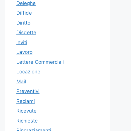
Deleghe
Diffide
Diritto
Disdette
Inviti
Lavoro
Lettere Commerciali
Locazione
Mail
Preventivi
Reclami
Ricevute
Richieste
Ringraziamenti