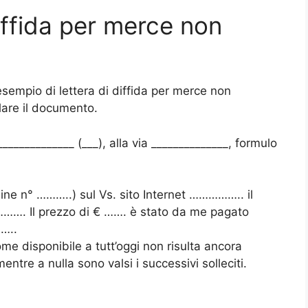
iffida per merce non
esempio di lettera di diffida per merce non
are il documento.
______________ (___), alla via ______________, formulo
ne n° ………..) sul Vs. sito Internet …………….. il
Il prezzo di € ……. è stato da me pagato
…..
e disponibile a tutt’oggi non risulta ancora
tre a nulla sono valsi i successivi solleciti.