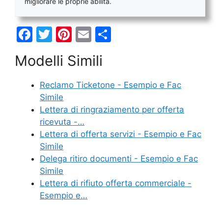
migliorare le proprie abilità.
F
T
Pi
E
C
a
w
nt
m
o
Modelli Simili
c
itt
er
ai
n
e
er
e
l
di
Reclamo Ticketone - Esempio e Fac
b
st
vi
Simile
o
di
Lettera di ringraziamento per offerta
ricevuta -…
o
Lettera di offerta servizi - Esempio e Fac
k
Simile
Delega ritiro documenti - Esempio e Fac
Simile
Lettera di rifiuto offerta commerciale -
Esempio e…