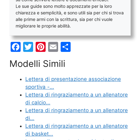
Le sue guide sono molto apprezzate per la loro
chiarezza e semplicità, e sono utili sia per chi si trova
alle prime armi con la scrittura, sia per chi vuole
migliorare le proprie abilità.
F
T
Pi
E
C
a
w
nt
m
o
Modelli Simili
c
itt
er
ai
n
e
er
e
l
di
Lettera di presentazione associazione
b
st
vi
sportiva -…
o
di
Lettera di ringraziamento a un allenatore
di calcio…
o
Lettera di ringraziamento a un allenatore
k
di…
Lettera di ringraziamento a un allenatore
di basket…