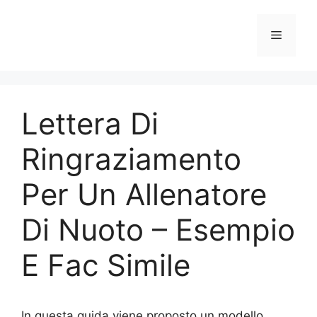
Vai
al
Menu
contenuto
Lettera Di
Ringraziamento
Per Un Allenatore
Di Nuoto – Esempio
E Fac Simile
In questa guida viene proposto un modello