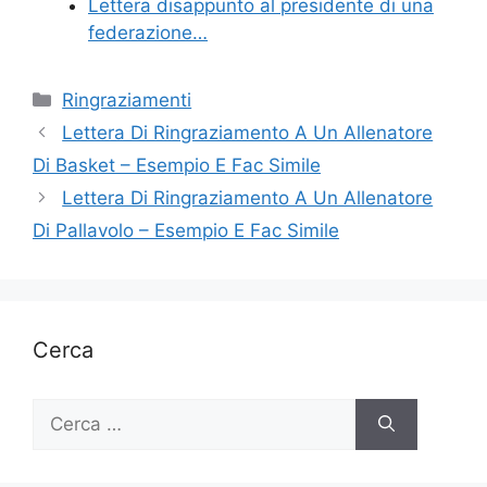
Lettera disappunto al presidente di una
federazione…
Categorie
Ringraziamenti
Lettera Di Ringraziamento A Un Allenatore
Di Basket – Esempio E Fac Simile
Lettera Di Ringraziamento A Un Allenatore
Di Pallavolo – Esempio E Fac Simile
Cerca
Ricerca
per: