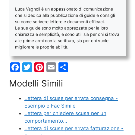
Luca Vagnoli è un appassionato di comunicazione
che si dedica alla pubblicazione di guide e consigli
su come scrivere lettere e documenti efficaci.
Le sue guide sono molto apprezzate per la loro
chiarezza e semplicità, e sono utili sia per chi si trova
alle prime armi con la scrittura, sia per chi vuole
migliorare le proprie abilità.
F
T
Pi
E
C
a
w
nt
m
o
Modelli Simili
c
itt
er
ai
n
e
er
e
l
di
Lettera di scuse per errata consegna -
b
st
vi
Esempio e Fac Simile
o
di
Lettera per chiedere scusa per un
comportamento…
o
Lettera di scuse per errata fatturazione -
k