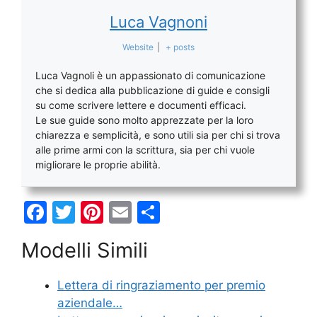
Luca Vagnoni
Website
|
+ posts
Luca Vagnoli è un appassionato di comunicazione
che si dedica alla pubblicazione di guide e consigli
su come scrivere lettere e documenti efficaci.
Le sue guide sono molto apprezzate per la loro
chiarezza e semplicità, e sono utili sia per chi si trova
alle prime armi con la scrittura, sia per chi vuole
migliorare le proprie abilità.
F
T
Pi
E
C
a
w
nt
m
o
Modelli Simili
c
itt
er
ai
n
e
er
e
l
di
Lettera di ringraziamento per premio
b
st
vi
aziendale…