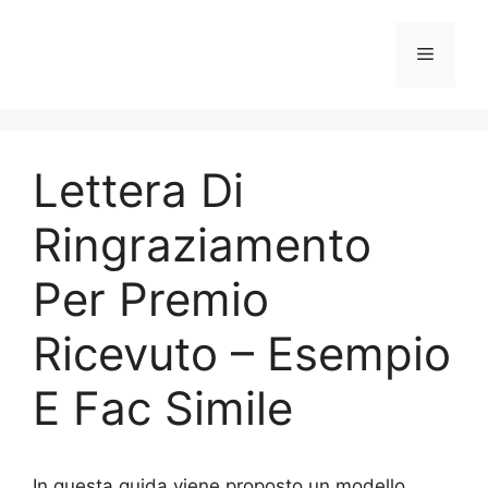
Vai
al
Menu
contenuto
Lettera Di
Ringraziamento
Per Premio
Ricevuto – Esempio
E Fac Simile
In questa guida viene proposto un modello