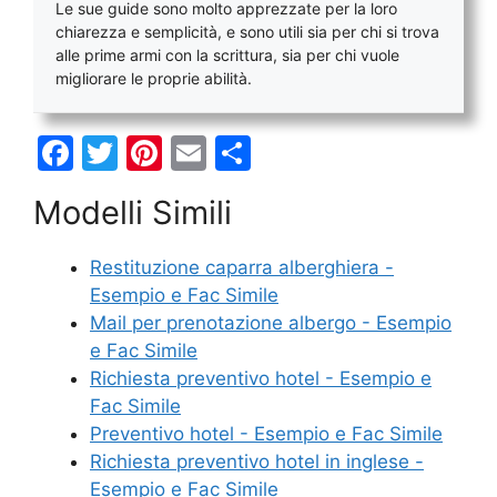
Le sue guide sono molto apprezzate per la loro
chiarezza e semplicità, e sono utili sia per chi si trova
alle prime armi con la scrittura, sia per chi vuole
migliorare le proprie abilità.
F
T
Pi
E
C
a
w
nt
m
o
Modelli Simili
c
itt
er
ai
n
e
er
e
l
di
Restituzione caparra alberghiera -
b
st
vi
Esempio e Fac Simile
o
di
Mail per prenotazione albergo - Esempio
e Fac Simile
o
Richiesta preventivo hotel - Esempio e
k
Fac Simile
Preventivo hotel - Esempio e Fac Simile
Richiesta preventivo hotel in inglese -
Esempio e Fac Simile