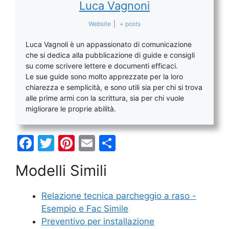
Luca Vagnoni
Website
|
+ posts
Luca Vagnoli è un appassionato di comunicazione
che si dedica alla pubblicazione di guide e consigli
su come scrivere lettere e documenti efficaci.
Le sue guide sono molto apprezzate per la loro
chiarezza e semplicità, e sono utili sia per chi si trova
alle prime armi con la scrittura, sia per chi vuole
migliorare le proprie abilità.
F
T
Pi
E
C
a
w
nt
m
o
Modelli Simili
c
itt
er
ai
n
e
er
e
l
di
Relazione tecnica parcheggio a raso​ -
b
st
vi
Esempio e Fac Simile
o
di
Preventivo per installazione