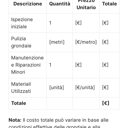
Prezzo
Descrizione
Quantità
Totale
Unitario
Ispezione
1
[€]
[€]
iniziale
Pulizia
[metri]
[€/metro]
[€]
grondaie
Manutenzione
e Riparazioni
1
[€]
[€]
Minori
Materiali
[unità]
[€/unità]
[€]
Utilizzati
Totale
[€]
Nota:
Il costo totale può variare in base alle
condizioni effettive delle grondaie e alla