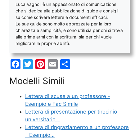
Luca Vagnoli è un appassionato di comunicazione
che si dedica alla pubblicazione di guide e consigli
su come scrivere lettere e documenti efficaci.
Le sue guide sono molto apprezzate per la loro
chiarezza e semplicità, e sono utili sia per chi si trova
alle prime armi con la scrittura, sia per chi vuole
migliorare le proprie abilità.
F
T
Pi
E
C
a
w
nt
m
o
Modelli Simili
c
itt
er
ai
n
e
er
e
l
di
Lettera di scuse a un professore -
b
st
vi
Esempio e Fac Simile
o
di
Lettera di presentazione per tirocinio
universitario…
o
Lettera di ringraziamento a un professore
k
- Esempio…