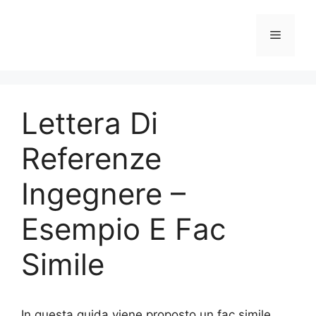
Vai
al
Menu
contenuto
Lettera Di
Referenze
Ingegnere –
Esempio E Fac
Simile
In questa guida viene proposto un fac simile