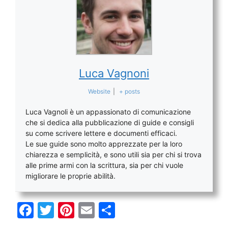
Luca Vagnoni
Website
|
+ posts
Luca Vagnoli è un appassionato di comunicazione
che si dedica alla pubblicazione di guide e consigli
su come scrivere lettere e documenti efficaci.
Le sue guide sono molto apprezzate per la loro
chiarezza e semplicità, e sono utili sia per chi si trova
alle prime armi con la scrittura, sia per chi vuole
migliorare le proprie abilità.
F
T
Pi
E
C
a
w
nt
m
o