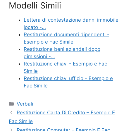
Modelli Simili
c
itt
er
ai
n
e
er
e
l
di
Lettera di contestazione danni immobile
b
st
vi
locato -…
o
di
Restituzione documenti dipendenti -
Esempio e Fac Simile
o
Restituzione beni aziendali dopo
k
dimissioni​ -…
Restituzione chiavi - Esempio e Fac
Simile
Restituzione chiavi ufficio - Esempio e
Fac Simile
Categorie
Verbali
Restituzione Carta Di Credito​ – Esempio E
Fac Simile
Restituzione Computer​ – Esempio E Fac