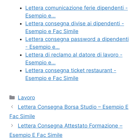
e
er
e
l
di
Lettera comunicazione ferie dipendenti -
b
st
vi
Esempio e…
o
di
Lettera consegna divise ai dipendenti -
Esempio e Fac Simile
o
Lettera consegna password a dipendenti
k
- Esempio e…
Lettera di reclamo al datore di lavoro -
Esempio e…
Lettera consegna ticket restaurant -
Esempio e Fac Simile
Categorie
Lavoro
Lettera Consegna Borsa Studio – Esempio E
Fac Simile
Lettera Consegna Attestato Formazione –
Esempio E Fac Simile