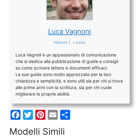
Luca Vagnoni
Website
|
+ posts
Luca Vagnoli è un appassionato di comunicazione
che si dedica alla pubblicazione di guide e consigli
su come scrivere lettere e documenti efficaci.
Le sue guide sono molto apprezzate per la loro
chiarezza e semplicità, e sono utili sia per chi si trova
alle prime armi con la scrittura, sia per chi vuole
migliorare le proprie abilità.
F
T
Pi
E
C
a
w
nt
m
o
Modelli Simili
c
itt
er
ai
n