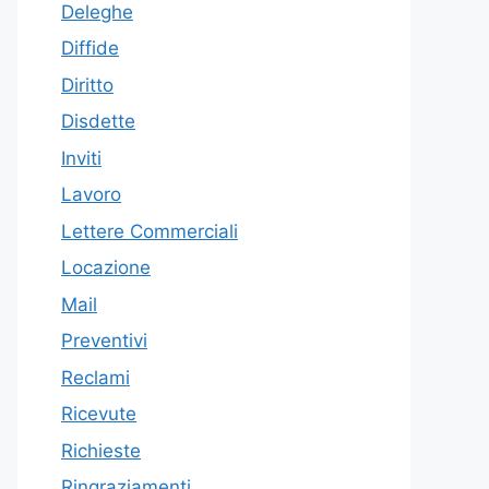
Deleghe
Diffide
Diritto
Disdette
Inviti
Lavoro
Lettere Commerciali
Locazione
Mail
Preventivi
Reclami
Ricevute
Richieste
Ringraziamenti