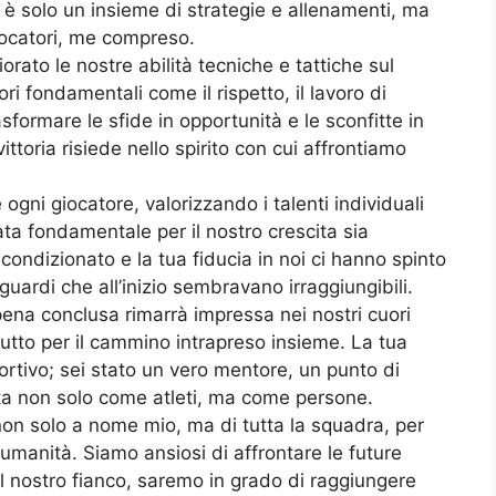
 è solo un insieme di strategie e allenamenti, ma
giocatori, me compreso.
rato le nostre abilità tecniche e tattiche sul
 fondamentali come il rispetto, il lavoro di
formare le sfide in opportunità e le sconfitte in
ittoria risiede nello spirito con cui affrontiamo
ogni giocatore, valorizzando i talenti individuali
ata fondamentale per il nostro crescita sia
ncondizionato e la tua fiducia in noi ci hanno spinto
guardi che all’inizio sembravano irraggiungibili.
pena conclusa rimarrà impressa nei nostri cuori
ttutto per il cammino intrapreso insieme. La tua
sportivo; sei stato un vero mentore, un punto di
ita non solo come atleti, ma come persone.
non solo a nome mio, ma di tutta la squadra, per
umanità. Siamo ansiosi di affrontare le future
 al nostro fianco, saremo in grado di raggiungere