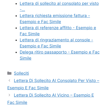
e
er
e
l
di
Lettera di sollecito al consolato per visto
b
st
vi
-…
o
di
Lettera richiesta emissione fattura -
Esempio e Fac Simile
o
Lettera di referenze affitto - Esempio e
k
Fac Simile
Lettera di ringraziamento al console -
Esempio e Fac Simile
Delega ritiro passaporto - Esempio e Fac
Simile
Categorie
Solleciti
Lettera Di Sollecito Al Consolato Per Visto –
Esempio E Fac Simile
Lettera Di Sollecito Al Vicino – Esempio E
Fac Simile