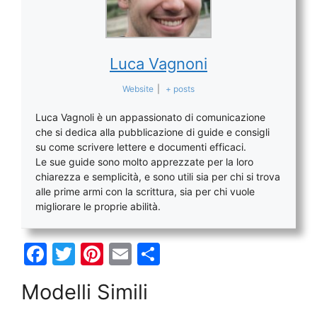
Luca Vagnoni
Website
|
+ posts
Luca Vagnoli è un appassionato di comunicazione
che si dedica alla pubblicazione di guide e consigli
su come scrivere lettere e documenti efficaci.
Le sue guide sono molto apprezzate per la loro
chiarezza e semplicità, e sono utili sia per chi si trova
alle prime armi con la scrittura, sia per chi vuole
migliorare le proprie abilità.
F
T
Pi
E
C
a
w
nt
m
o
Modelli Simili
c
itt
er
ai
n