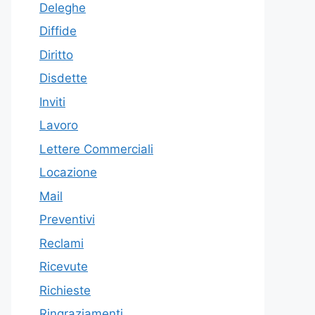
Deleghe
Diffide
Diritto
Disdette
Inviti
Lavoro
Lettere Commerciali
Locazione
Mail
Preventivi
Reclami
Ricevute
Richieste
Ringraziamenti