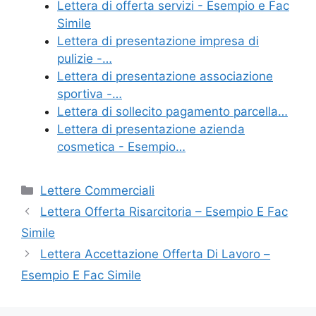
e
er
e
l
di
Lettera di offerta servizi - Esempio e Fac
b
st
vi
Simile
o
di
Lettera di presentazione impresa di
pulizie -…
o
Lettera di presentazione associazione
k
sportiva -…
Lettera di sollecito pagamento parcella…
Lettera di presentazione azienda
cosmetica - Esempio…
Categorie
Lettere Commerciali
Lettera Offerta Risarcitoria – Esempio E Fac
Simile
Lettera Accettazione Offerta Di Lavoro –
Esempio E Fac Simile