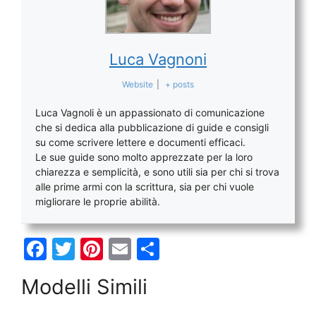
Luca Vagnoni
Website
|
+ posts
Luca Vagnoli è un appassionato di comunicazione
che si dedica alla pubblicazione di guide e consigli
su come scrivere lettere e documenti efficaci.
Le sue guide sono molto apprezzate per la loro
chiarezza e semplicità, e sono utili sia per chi si trova
alle prime armi con la scrittura, sia per chi vuole
migliorare le proprie abilità.
F
T
Pi
E
C
a
w
nt
m
o
Modelli Simili
c
itt
er
ai
n