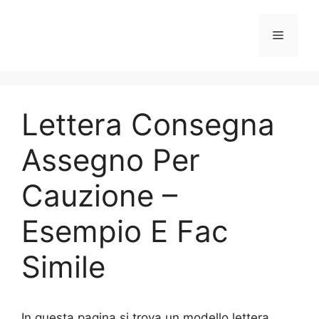
Vai
al
Menu
contenuto
Lettera Consegna
Assegno Per
Cauzione –
Esempio E Fac
Simile
In questa pagina si trova un modello lettera