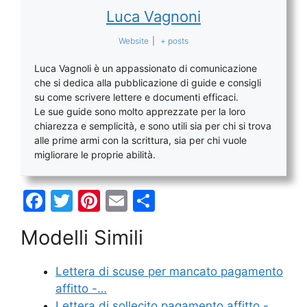
Luca Vagnoni
Website
|
+ posts
Luca Vagnoli è un appassionato di comunicazione
che si dedica alla pubblicazione di guide e consigli
su come scrivere lettere e documenti efficaci.
Le sue guide sono molto apprezzate per la loro
chiarezza e semplicità, e sono utili sia per chi si trova
alle prime armi con la scrittura, sia per chi vuole
migliorare le proprie abilità.
F
T
Pi
E
C
a
w
nt
m
o
Modelli Simili
c
itt
er
ai
n
e
er
e
l
di
Lettera di scuse per mancato pagamento
b
st
vi
affitto -…
Lettera di sollecito pagamento affitto -