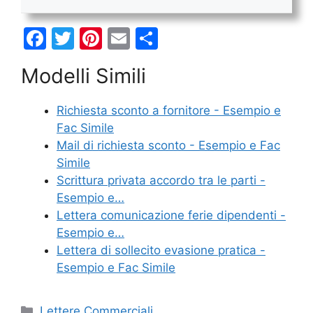
F
T
Pi
E
C
a
w
nt
m
o
Modelli Simili
c
itt
er
ai
n
e
er
e
l
di
Richiesta sconto a fornitore - Esempio e
b
st
vi
Fac Simile
o
di
Mail di richiesta sconto - Esempio e Fac
Simile
o
Scrittura privata accordo tra le parti -
k
Esempio e…
Lettera comunicazione ferie dipendenti -
Esempio e…
Lettera di sollecito evasione pratica -
Esempio e Fac Simile
Categorie
Lettere Commerciali