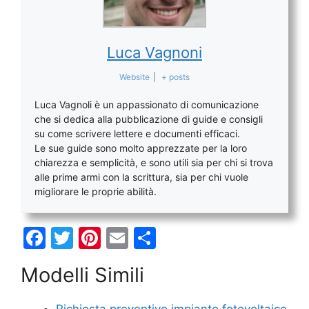
Luca Vagnoni
Website
|
+ posts
Luca Vagnoli è un appassionato di comunicazione
che si dedica alla pubblicazione di guide e consigli
su come scrivere lettere e documenti efficaci.
Le sue guide sono molto apprezzate per la loro
chiarezza e semplicità, e sono utili sia per chi si trova
alle prime armi con la scrittura, sia per chi vuole
migliorare le proprie abilità.
F
T
Pi
E
C
a
w
nt
m
o
Modelli Simili
c
itt
er
ai
n
e
er
e
l
di
Richiesta preventivo impianto fotovoltaico