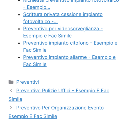
b
st
vi
- Esempio…
o
di
Scrittura privata cessione impianto
fotovoltaico -…
o
Preventivo per videosorveglianza -
k
Esempio e Fac Simile
Preventivo impianto citofono - Esempio e
Fac Simile
Preventivo impianto allarme - Esempio e
Fac Simile
Categorie
Preventivi
Preventivo Pulizie Uffici – Esempio E Fac
Simile
Preventivo Per Organizzazione Evento –
Esempio E Fac Simile