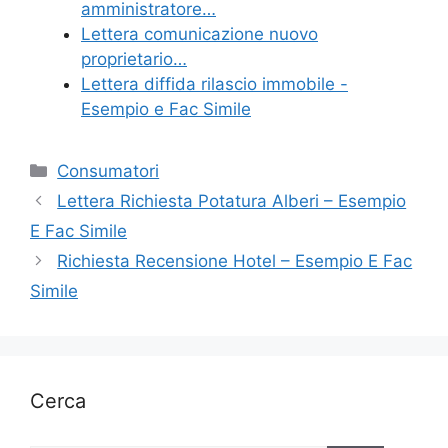
k
amministratore…
Lettera comunicazione nuovo
proprietario…
Lettera diffida rilascio immobile -
Esempio e Fac Simile
Categorie
Consumatori
Lettera Richiesta Potatura Alberi – Esempio
E Fac Simile
Richiesta Recensione Hotel – Esempio E Fac
Simile
Cerca