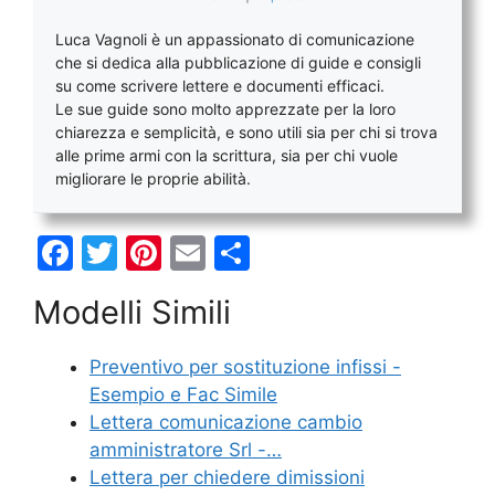
Luca Vagnoli è un appassionato di comunicazione
che si dedica alla pubblicazione di guide e consigli
su come scrivere lettere e documenti efficaci.
Le sue guide sono molto apprezzate per la loro
chiarezza e semplicità, e sono utili sia per chi si trova
alle prime armi con la scrittura, sia per chi vuole
migliorare le proprie abilità.
F
T
Pi
E
C
a
w
nt
m
o
Modelli Simili
c
itt
er
ai
n
e
er
e
l
di
Preventivo per sostituzione infissi -
b
st
vi
Esempio e Fac Simile
o
di
Lettera comunicazione cambio
amministratore Srl -…
o
Lettera per chiedere dimissioni