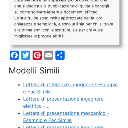
che si dedica alla pubblicazione di guide e consigli
su come scrivere lettere e documenti efficaci.
Le sue guide sono molto apprezzate per la loro
chiarezza e semplicità, e sono utili sia per chi si trova
alle prime armi con la scrittura, sia per chi vuole
migliorare le proprie abilità.
F
T
Pi
E
C
a
w
nt
m
o
Modelli Simili
c
itt
er
ai
n
e
er
e
l
di
Lettera di referenze ingegnere - Esempio
b
st
vi
e Fac Simile
o
di
Lettera di presentazione ingegnere
elettrico -…
o
Lettera di presentazione meccanico -
k
Esempio e Fac Simile
Lettera di presentazione ingegnere