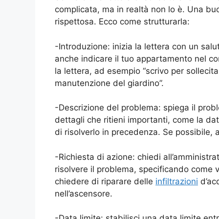
complicata, ma in realtà non lo è. Una bu
rispettosa. Ecco come strutturarla:
-Introduzione: inizia la lettera con un sa
anche indicare il tuo appartamento nel con
la lettera, ad esempio “scrivo per sollecit
manutenzione del giardino”.
-Descrizione del problema: spiega il proble
dettagli che ritieni importanti, come la da
di risolverlo in precedenza. Se possibile, 
-Richiesta di azione: chiedi all’amminist
risolvere il problema, specificando come v
chiedere di riparare delle
infiltrazioni
d’acq
nell’ascensore.
-Data limite: stabilisci una data limite ent