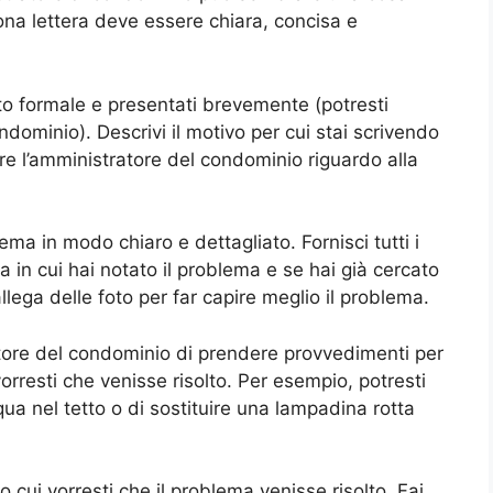
ona lettera deve essere chiara, concisa e
luto formale e presentati brevemente (potresti
dominio). Descrivi il motivo per cui stai scrivendo
are l’amministratore del condominio riguardo alla
ma in modo chiaro e dettagliato. Fornisci tutti i
ta in cui hai notato il problema e se hai già cercato
allega delle foto per far capire meglio il problema.
ratore del condominio di prendere provvedimenti per
orresti che venisse risolto. Per esempio, potresti
ua nel tetto o di sostituire una lampadina rotta
ro cui vorresti che il problema venisse risolto. Fai