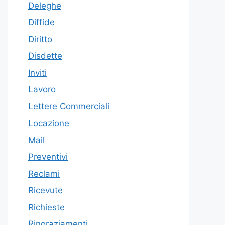
Deleghe
Diffide
Diritto
Disdette
Inviti
Lavoro
Lettere Commerciali
Locazione
Mail
Preventivi
Reclami
Ricevute
Richieste
Ringraziamenti