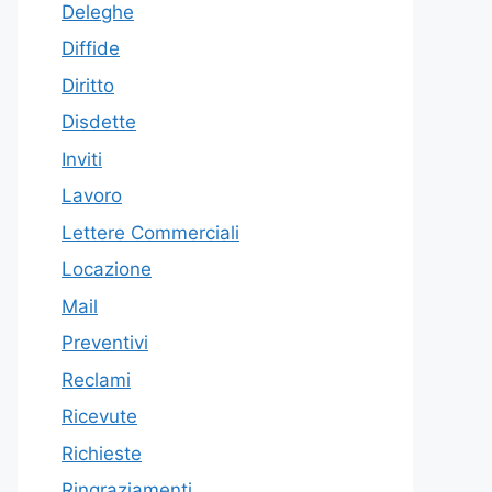
Deleghe
Diffide
Diritto
Disdette
Inviti
Lavoro
Lettere Commerciali
Locazione
Mail
Preventivi
Reclami
Ricevute
Richieste
Ringraziamenti