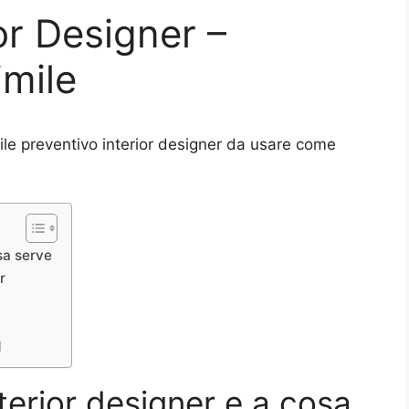
or Designer –
mile
ile preventivo interior designer da usare come
osa serve
r
d
nterior designer e a cosa