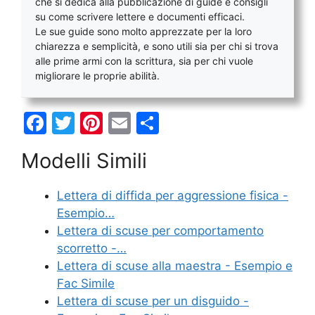
che si dedica alla pubblicazione di guide e consigli
su come scrivere lettere e documenti efficaci.
Le sue guide sono molto apprezzate per la loro
chiarezza e semplicità, e sono utili sia per chi si trova
alle prime armi con la scrittura, sia per chi vuole
migliorare le proprie abilità.
F
T
Pi
E
C
a
w
nt
m
o
Modelli Simili
c
itt
er
ai
n
e
er
e
l
di
Lettera di diffida per aggressione fisica -
b
st
vi
Esempio…
o
di
Lettera di scuse per comportamento
scorretto -…
o
Lettera di scuse alla maestra - Esempio e
k
Fac Simile
Lettera di scuse per un disguido -