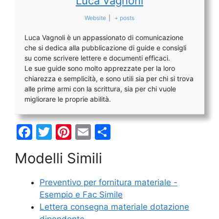
Luca Vagnoni
Website
|
+ posts
Luca Vagnoli è un appassionato di comunicazione
che si dedica alla pubblicazione di guide e consigli
su come scrivere lettere e documenti efficaci.
Le sue guide sono molto apprezzate per la loro
chiarezza e semplicità, e sono utili sia per chi si trova
alle prime armi con la scrittura, sia per chi vuole
migliorare le proprie abilità.
F
T
Pi
E
C
a
w
nt
m
o
Modelli Simili
c
itt
er
ai
n
e
er
e
l
di
Preventivo per fornitura materiale -
b
st
vi
Esempio e Fac Simile
o
di
Lettera consegna materiale dotazione
dipendente -…