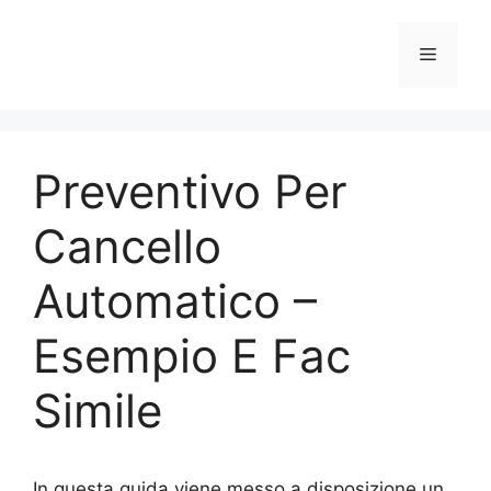
Vai
al
Menu
contenuto
Preventivo Per
Cancello
Automatico –
Esempio E Fac
Simile
In questa guida viene messo a disposizione un