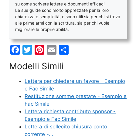
su come scrivere lettere e documenti efficaci.
Le sue guide sono molto apprezzate per la loro
chiarezza e semplicità, e sono utili sia per chi si trova
alle prime armi con la scrittura, sia per chi vuole
migliorare le proprie abilità.
F
T
Pi
E
C
a
w
nt
m
o
Modelli Simili
c
itt
er
ai
n
e
er
e
l
di
Lettera per chiedere un favore - Esempio
b
st
vi
e Fac Simile
o
di
Restituzione somme prestate - Esempio e
Fac Simile
o
Lettera richiesta contributo sponsor -
k
Esempio e Fac Simile
Lettera di sollecito chiusura conto
corrente -…