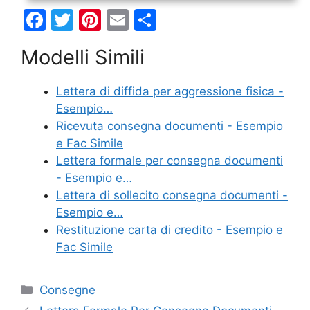
F
T
Pi
E
C
a
w
nt
m
o
Modelli Simili
c
itt
er
ai
n
e
er
e
l
di
Lettera di diffida per aggressione fisica -
b
st
vi
Esempio…
o
di
Ricevuta consegna documenti - Esempio
e Fac Simile
o
Lettera formale per consegna documenti
k
- Esempio e…
Lettera di sollecito consegna documenti -
Esempio e…
Restituzione carta di credito​ - Esempio e
Fac Simile
Categorie
Consegne