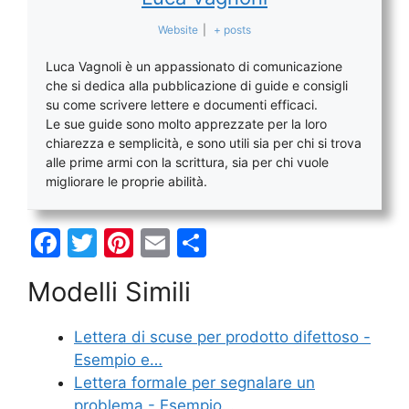
Website
|
+ posts
Luca Vagnoli è un appassionato di comunicazione
che si dedica alla pubblicazione di guide e consigli
su come scrivere lettere e documenti efficaci.
Le sue guide sono molto apprezzate per la loro
chiarezza e semplicità, e sono utili sia per chi si trova
alle prime armi con la scrittura, sia per chi vuole
migliorare le proprie abilità.
F
T
Pi
E
C
a
w
nt
m
o
Modelli Simili
c
itt
er
ai
n
e
er
e
l
di
Lettera di scuse per prodotto difettoso -
b
st
vi
Esempio e…
o
di
Lettera formale per segnalare un
problema - Esempio…