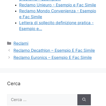
o
Reclamo Unieuro - Esempio e Fac Simile
k
Reclamo Mondo Convenienza - Esempio
e Fac Simile
Lettera di sollecito definizione pratica -
Esempio e…
Categorie
Reclami
Reclamo Decathlon – Esempio E Fac Simile
Reclamo Euronics – Esempio E Fac Simile
Cerca
Ricerca
per: