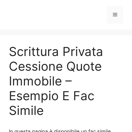
Vai
al
Menu
contenuto
Scrittura Privata
Cessione Quote
Immobile –
Esempio E Fac
Simile
In questa pagina è disponibile un fac simile