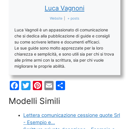
Luca Vagnoni
Website
|
+ posts
Luca Vagnoli è un appassionato di comunicazione
che si dedica alla pubblicazione di guide e consigli
su come scrivere lettere e documenti efficaci.
Le sue guide sono molto apprezzate per la loro
chiarezza e semplicità, e sono utili sia per chi si trova
alle prime armi con la scrittura, sia per chi vuole
migliorare le proprie abilità.
F
T
Pi
E
C
a
w
nt
m
o
Modelli Simili
c
itt
er
ai
n
e
er
e
l
di
Lettera comunicazione cessione quote Srl
b
st
vi
- Esempio e…