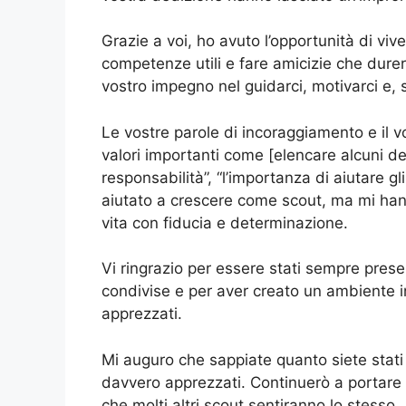
Grazie a voi, ho avuto l’opportunità di viv
competenze utili e fare amicizie che dure
vostro impegno nel guidarci, motivarci e, s
Le vostre parole di incoraggiamento e il 
valori importanti come [elencare alcuni dei
responsabilità”, “l’importanza di aiutare g
aiutato a crescere come scout, ma mi hann
vita con fiducia e determinazione.
Vi ringrazio per essere stati sempre present
condivise e per aver creato un ambiente in c
apprezzati.
Mi auguro che sappiate quanto siete stati i
davvero apprezzati. Continuerò a portare
che molti altri scout sentiranno lo stesso.