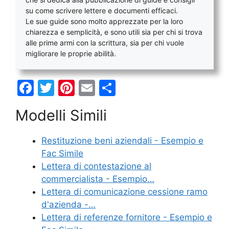
su come scrivere lettere e documenti efficaci.
Le sue guide sono molto apprezzate per la loro
chiarezza e semplicità, e sono utili sia per chi si trova
alle prime armi con la scrittura, sia per chi vuole
migliorare le proprie abilità.
F
T
Pi
E
C
a
w
nt
m
o
Modelli Simili
c
itt
er
ai
n
e
er
e
l
di
Restituzione beni aziendali - Esempio e
b
st
vi
Fac Simile
o
di
Lettera di contestazione al
commercialista - Esempio…
o
Lettera di comunicazione cessione ramo
k
d'azienda -…
Lettera di referenze fornitore - Esempio e