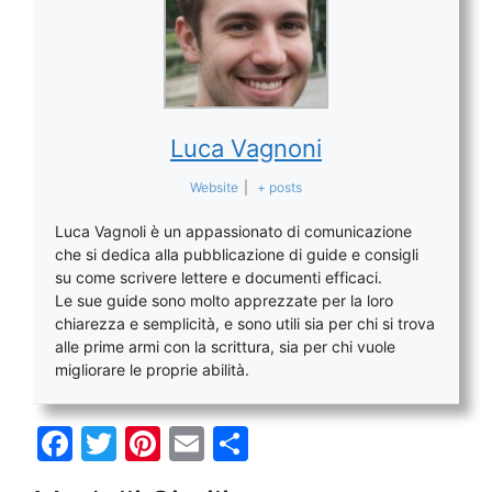
Luca Vagnoni
Website
|
+ posts
Luca Vagnoli è un appassionato di comunicazione
che si dedica alla pubblicazione di guide e consigli
su come scrivere lettere e documenti efficaci.
Le sue guide sono molto apprezzate per la loro
chiarezza e semplicità, e sono utili sia per chi si trova
alle prime armi con la scrittura, sia per chi vuole
migliorare le proprie abilità.
F
T
Pi
E
C
a
w
nt
m
o