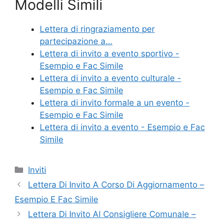
Modelli Simili
c
itt
er
ai
n
e
er
e
l
di
Lettera di ringraziamento per
b
st
vi
partecipazione a…
o
di
Lettera di invito a evento sportivo -
Esempio e Fac Simile
o
Lettera di invito a evento culturale -
k
Esempio e Fac Simile
Lettera di invito formale a un evento -
Esempio e Fac Simile
Lettera di invito a evento - Esempio e Fac
Simile
Categorie
Inviti
Lettera Di Invito A Corso Di Aggiornamento –
Esempio E Fac Simile
Lettera Di Invito Al Consigliere Comunale –