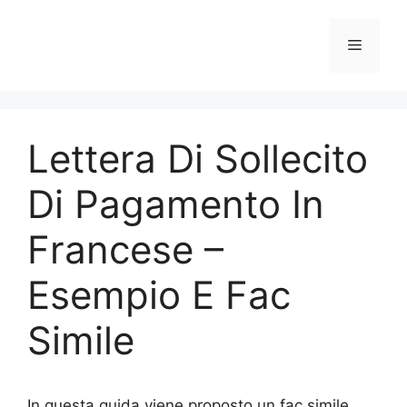
Vai
al
Menu
contenuto
Lettera Di Sollecito
Di Pagamento In
Francese –
Esempio E Fac
Simile
In questa guida viene proposto un fac simile