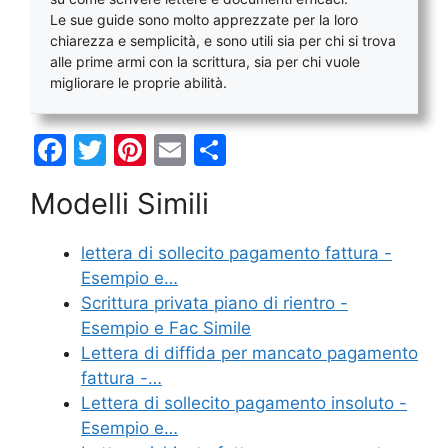
Le sue guide sono molto apprezzate per la loro
chiarezza e semplicità, e sono utili sia per chi si trova
alle prime armi con la scrittura, sia per chi vuole
migliorare le proprie abilità.
F
T
Pi
E
C
a
w
nt
m
o
Modelli Simili
c
itt
er
ai
n
e
er
e
l
di
lettera di sollecito pagamento fattura -
b
st
vi
Esempio e…
o
di
Scrittura privata piano di rientro -
Esempio e Fac Simile
o
Lettera di diffida per mancato pagamento
k
fattura -…
Lettera di sollecito pagamento insoluto -
Esempio e…