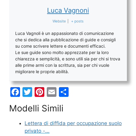
Luca Vagnoni
Website
|
+ posts
Luca Vagnoli è un appassionato di comunicazione
che si dedica alla pubblicazione di guide e consigli
su come scrivere lettere e documenti efficaci.
Le sue guide sono molto apprezzate per la loro
chiarezza e semplicità, e sono utili sia per chi si trova
alle prime armi con la scrittura, sia per chi vuole
migliorare le proprie abilità.
F
T
Pi
E
C
a
w
nt
m
o
Modelli Simili
c
itt
er
ai
n
e
er
e
l
di
Lettera di diffida per occupazione suolo
b
st
vi
privato -…