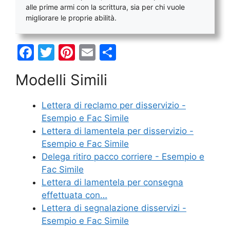
alle prime armi con la scrittura, sia per chi vuole
migliorare le proprie abilità.
F
T
Pi
E
C
a
w
nt
m
o
Modelli Simili
c
itt
er
ai
n
e
er
e
l
di
Lettera di reclamo per disservizio -
b
st
vi
Esempio e Fac Simile
o
di
Lettera di lamentela per disservizio -
Esempio e Fac Simile
o
Delega ritiro pacco corriere - Esempio e
k
Fac Simile
Lettera di lamentela per consegna
effettuata con…
Lettera di segnalazione disservizi -
Esempio e Fac Simile