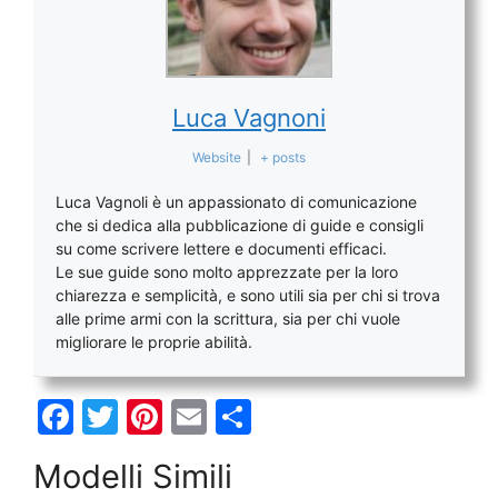
Luca Vagnoni
Website
|
+ posts
Luca Vagnoli è un appassionato di comunicazione
che si dedica alla pubblicazione di guide e consigli
su come scrivere lettere e documenti efficaci.
Le sue guide sono molto apprezzate per la loro
chiarezza e semplicità, e sono utili sia per chi si trova
alle prime armi con la scrittura, sia per chi vuole
migliorare le proprie abilità.
F
T
Pi
E
C
a
w
nt
m
o
Modelli Simili
c
itt
er
ai
n