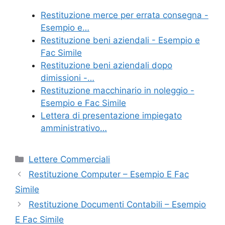
e
er
e
l
di
Restituzione merce per errata consegna -
b
st
vi
Esempio e…
o
di
Restituzione beni aziendali - Esempio e
Fac Simile
o
Restituzione beni aziendali dopo
k
dimissioni​ -…
Restituzione macchinario in noleggio​ -
Esempio e Fac Simile
Lettera di presentazione impiegato
amministrativo…
Categorie
Lettere Commerciali
Restituzione Computer​ – Esempio E Fac
Simile
Restituzione Documenti Contabili​ – Esempio
E Fac Simile