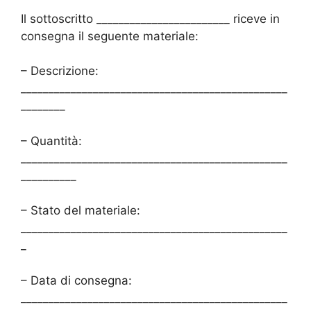
Il sottoscritto ________________________ riceve in
consegna il seguente materiale:
– Descrizione:
________________________________________________
________
– Quantità:
________________________________________________
__________
– Stato del materiale:
________________________________________________
_
– Data di consegna:
________________________________________________