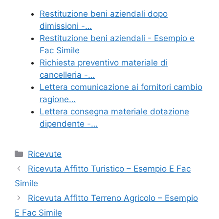
e
er
e
l
di
Restituzione beni aziendali dopo
b
st
vi
dimissioni​ -…
o
di
Restituzione beni aziendali - Esempio e
Fac Simile
o
Richiesta preventivo materiale di
k
cancelleria -…
Lettera comunicazione ai fornitori cambio
ragione…
Lettera consegna materiale dotazione
dipendente -…
Categorie
Ricevute
Ricevuta Affitto Turistico – Esempio E Fac
Simile
Ricevuta Affitto Terreno Agricolo – Esempio
E Fac Simile