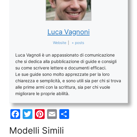
Luca Vagnoni
Website
|
+ posts
Luca Vagnoli è un appassionato di comunicazione
che si dedica alla pubblicazione di guide e consigli
su come scrivere lettere e documenti efficaci.
Le sue guide sono molto apprezzate per la loro
chiarezza e semplicità, e sono utili sia per chi si trova
alle prime armi con la scrittura, sia per chi vuole
migliorare le proprie abilità.
F
T
Pi
E
C
a
w
nt
m
o
Modelli Simili
c
itt
er
ai
n