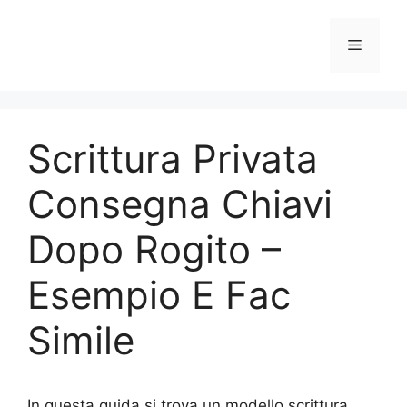
Vai
al
Menu
contenuto
Scrittura Privata
Consegna Chiavi
Dopo Rogito –
Esempio E Fac
Simile
In questa guida si trova un modello scrittura