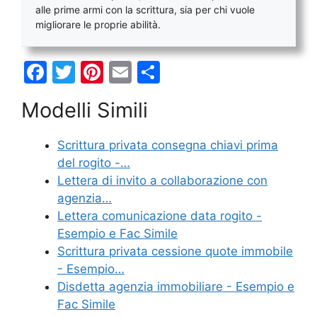
alle prime armi con la scrittura, sia per chi vuole
migliorare le proprie abilità.
F
T
Pi
E
C
a
w
nt
m
o
Modelli Simili
c
itt
er
ai
n
e
er
e
l
di
Scrittura privata consegna chiavi prima
b
st
vi
del rogito -…
o
di
Lettera di invito a collaborazione con
agenzia…
o
Lettera comunicazione data rogito -
k
Esempio e Fac Simile
Scrittura privata cessione quote immobile
- Esempio…
Disdetta agenzia immobiliare - Esempio e
Fac Simile