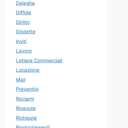
Deleghe
Diffide
Diritto
Disdette
Inviti
Lavoro
Lettere Commerciali
Locazione
Mail
Preventivi
Reclami
Ricevute
Richieste
Ringraziamenti