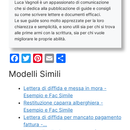
Luca Vagnoli è un appassionato di comunicazione
che si dedica alla pubblicazione di guide e consigli
su come scrivere lettere e documenti efficaci.
Le sue guide sono molto apprezzate per la loro
chiarezza e semplicità, e sono utili sia per chi si trova
alle prime armi con la scrittura, sia per chi vuole
migliorare le proprie abilità.
F
T
Pi
E
C
a
w
nt
m
o
Modelli Simili
c
itt
er
ai
n
e
er
e
l
di
Lettera di diffida e messa in mora -
b
st
vi
Esempio e Fac Simile
o
di
Restituzione caparra alberghiera -
Esempio e Fac Simile
o
Lettera di diffida per mancato pagamento
k
fattura -…