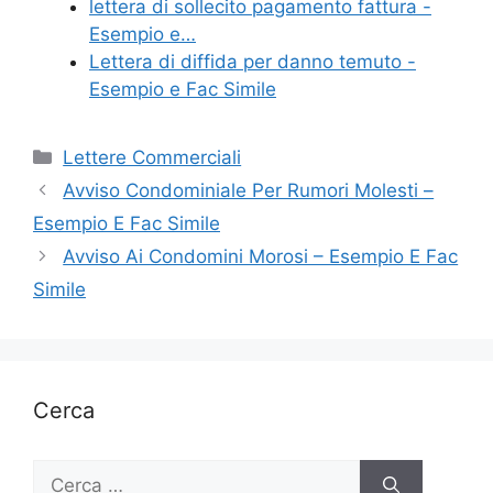
lettera di sollecito pagamento fattura -
Esempio e…
Lettera di diffida per danno temuto -
Esempio e Fac Simile
Categorie
Lettere Commerciali
Avviso Condominiale Per Rumori Molesti –
Esempio E Fac Simile
Avviso Ai Condomini Morosi – Esempio E Fac
Simile
Cerca
Ricerca