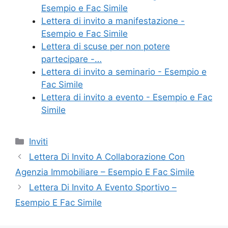
b
st
vi
Esempio e Fac Simile
o
di
Lettera di invito a manifestazione -
Esempio e Fac Simile
o
Lettera di scuse per non potere
k
partecipare -…
Lettera di invito a seminario - Esempio e
Fac Simile
Lettera di invito a evento - Esempio e Fac
Simile
Categorie
Inviti
Lettera Di Invito A Collaborazione Con
Agenzia Immobiliare – Esempio E Fac Simile
Lettera Di Invito A Evento Sportivo –
Esempio E Fac Simile