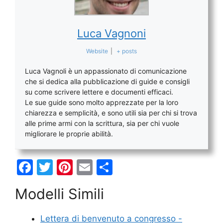
Luca Vagnoni
Website
|
+ posts
Luca Vagnoli è un appassionato di comunicazione
che si dedica alla pubblicazione di guide e consigli
su come scrivere lettere e documenti efficaci.
Le sue guide sono molto apprezzate per la loro
chiarezza e semplicità, e sono utili sia per chi si trova
alle prime armi con la scrittura, sia per chi vuole
migliorare le proprie abilità.
F
T
Pi
E
C
a
w
nt
m
o
Modelli Simili
c
itt
er
ai
n
e
er
e
l
di
Lettera di benvenuto a congresso -