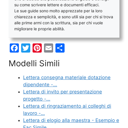
su come scrivere lettere e documenti efficaci.
Le sue guide sono molto apprezzate per la loro
chiarezza e semplicità, e sono utili sia per chi si trova
alle prime armi con la scrittura, sia per chi vuole
migliorare le proprie abilità.
F
T
Pi
E
C
a
w
nt
m
o
Modelli Simili
c
itt
er
ai
n
e
er
e
l
di
Lettera consegna materiale dotazione
b
st
vi
dipendente -…
o
di
Lettera di invito per presentazione
progetto -…
o
Lettera di ringraziamento ai colleghi di
k
lavoro -…
Lettera di elogio alla maestra - Esempio e
Fac Simile