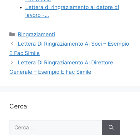
Lettera di ringraziamento al datore di
lavoro -…
Categorie
Ringraziamenti
Lettera Di Ringraziamento Ai Soci – Esempio
E Fac Simile
Lettera Di Ringraziamento Al Direttore
Generale – Esempio E Fac Simile
Cerca
Ricerca
per: