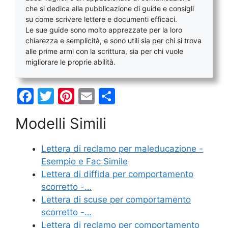
che si dedica alla pubblicazione di guide e consigli
su come scrivere lettere e documenti efficaci.
Le sue guide sono molto apprezzate per la loro
chiarezza e semplicità, e sono utili sia per chi si trova
alle prime armi con la scrittura, sia per chi vuole
migliorare le proprie abilità.
F
T
Pi
E
C
a
w
nt
m
o
Modelli Simili
c
itt
er
ai
n
e
er
e
l
di
Lettera di reclamo per maleducazione -
b
st
vi
Esempio e Fac Simile
o
di
Lettera di diffida per comportamento
scorretto -…
o
Lettera di scuse per comportamento
k
scorretto -…
Lettera di reclamo per comportamento