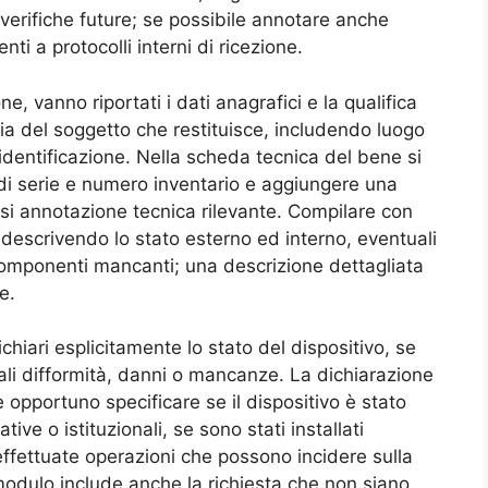
i verifiche future; se possibile annotare anche
nti a protocolli interni di ricezione.
ne, vanno riportati i dati anagrafici e la qualifica
sia del soggetto che restituisce, includendo luogo
’identificazione. Nella scheda tecnica del bene si
i serie e numero inventario e aggiungere una
asi annotazione tecnica rilevante. Compilare con
 descrivendo lo stato esterno ed interno, eventuali
componenti mancanti; una descrizione dettagliata
e.
chiari esplicitamente lo stato del dispositivo, se
uali difformità, danni o mancanze. La dichiarazione
 opportuno specificare se il dispositivo è stato
tive o istituzionali, se sono stati installati
effettuate operazioni che possono incidere sulla
l modulo include anche la richiesta che non siano