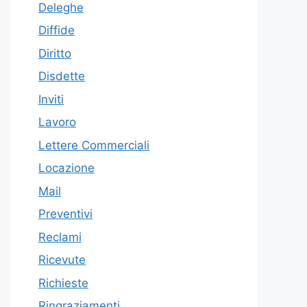
Deleghe
Diffide
Diritto
Disdette
Inviti
Lavoro
Lettere Commerciali
Locazione
Mail
Preventivi
Reclami
Ricevute
Richieste
Ringraziamenti