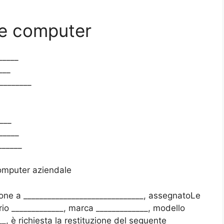
e computer​
_____
___
________
___
_____
______
computer aziendale
ione a ______________________________, assegnatoLe
rio _____________, marca _____________, modello
_, è richiesta la restituzione del seguente