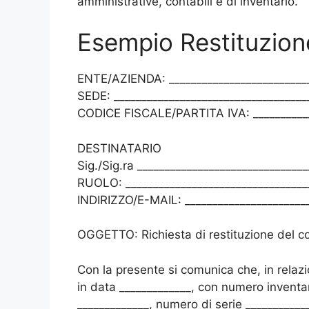
amministrative, contabili e di inventario.
Esempio Restituzion
ENTE/AZIENDA: _________________________
SEDE: ___________________________________
CODICE FISCALE/PARTITA IVA: __________
DESTINATARIO
Sig./Sig.ra _______________________________
RUOLO: _________________________________
INDIRIZZO/E-MAIL: ______________________
OGGETTO: Richiesta di restituzione del 
Con la presente si comunica che, in relaz
in data _____________, con numero inventa
_____________, numero di serie ____________